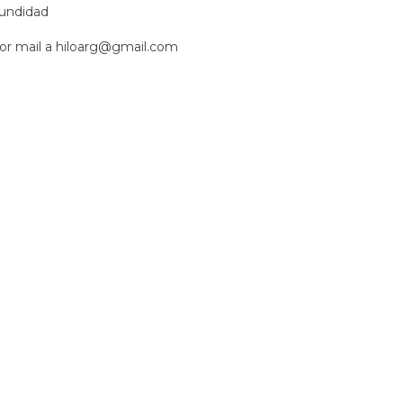
fundidad
or mail a
hiloarg@gmail.com
r