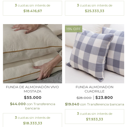
3
cuotas sin interés de
3
cuotas sin interés de
$18.416,67
$25.333,33
15
%
OFF
FUNDA DE ALMOHADÓN VIVO
FUNDA ALMOHADON
MOSTAZA
CUADRILLE
$55.000
$23.800
$28.000
$44.000
con
Transferencia
$19.040
con
Transferencia bancaria
bancaria
3
cuotas sin interés de
3
cuotas sin interés de
$7.933,33
$18.333,33