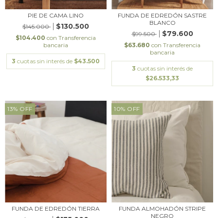
PIE DE CAMA LINO
FUNDA DE EDREDÓN SASTRE
BLANCO
$130.500
$145.000
$79.600
$99.500
$104.400
con
Transferencia
bancaria
$63.680
con
Transferencia
bancaria
3
cuotas sin interés de
$43.500
3
cuotas sin interés de
$26.533,33
13
%
OFF
10
%
OFF
FUNDA DE EDREDÓN TIERRA
FUNDA ALMOHADÓN STRIPE
NEGRO