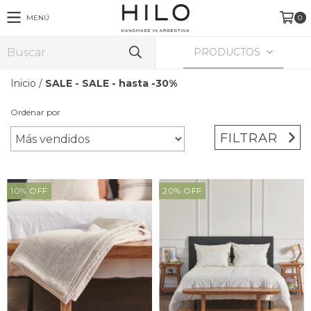
MENÚ
0
PRODUCTOS
Inicio
/
SALE - SALE - hasta -30%
Ordenar por
FILTRAR
10
%
OFF
20
%
OFF