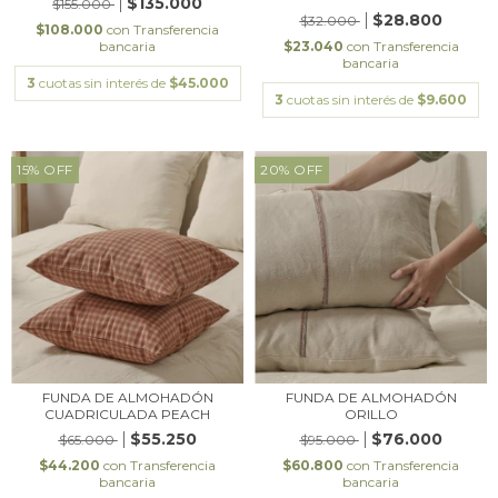
$135.000
$155.000
$28.800
$32.000
$108.000
con
Transferencia
bancaria
$23.040
con
Transferencia
bancaria
3
cuotas sin interés de
$45.000
3
cuotas sin interés de
$9.600
15
%
OFF
20
%
OFF
FUNDA DE ALMOHADÓN
FUNDA DE ALMOHADÓN
CUADRICULADA PEACH
ORILLO
$55.250
$76.000
$65.000
$95.000
$44.200
con
Transferencia
$60.800
con
Transferencia
bancaria
bancaria