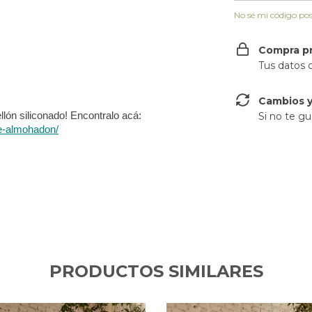
No sé mi código pos
Compra p
Tus datos 
Cambios y
¡No te olvides de agregar a tu compra el relleno de vellón siliconado! Encontralo acá: 
Si no te gu
de-almohadon/
PRODUCTOS SIMILARES