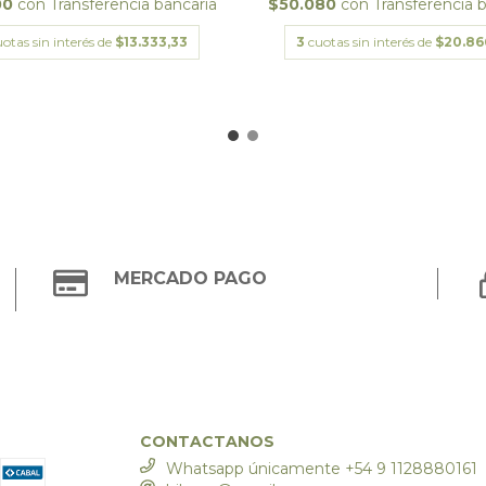
00
con
Transferencia bancaria
$50.080
con
Transferencia 
otas sin interés de
$13.333,33
3
cuotas sin interés de
$20.86
MERCADO PAGO
CONTACTANOS
Whatsapp únicamente +54 9 1128880161