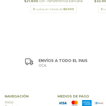
bancaria
$21.600
con
Transferencia bancaria
$32.0
000
3
cuotas sin interés de
$9.000
3
cu
ENVÍOS A TODO EL PAIS
OCA
NAVEGACIÓN
MEDIOS DE PAGO
Inicio