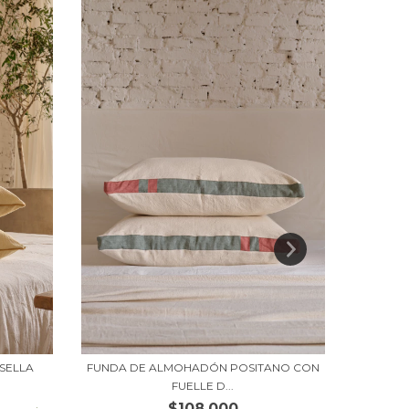
SELLA
FUNDA DE ALMOHADÓN POSITANO CON
FUNDA 
FUELLE D...
$108.000