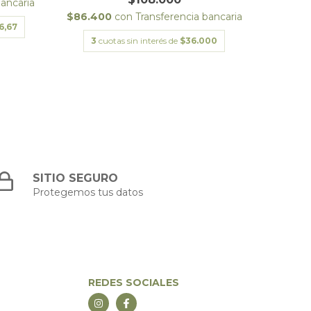
bancaria
$35.6
$86.400
con
Transferencia bancaria
6,67
3
cu
3
cuotas sin interés de
$36.000
SITIO SEGURO
Protegemos tus datos
REDES SOCIALES