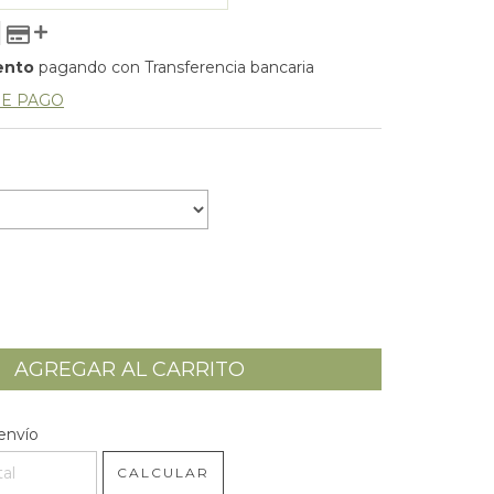
ento
pagando con Transferencia bancaria
DE PAGO
l CP:
CAMBIAR CP
envío
CALCULAR